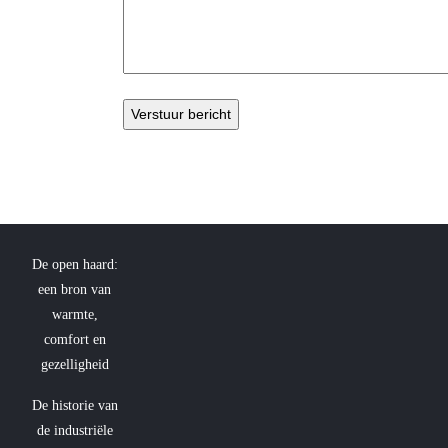
De open haard:
een bron van
warmte,
comfort en
gezelligheid
De historie van
de industriële